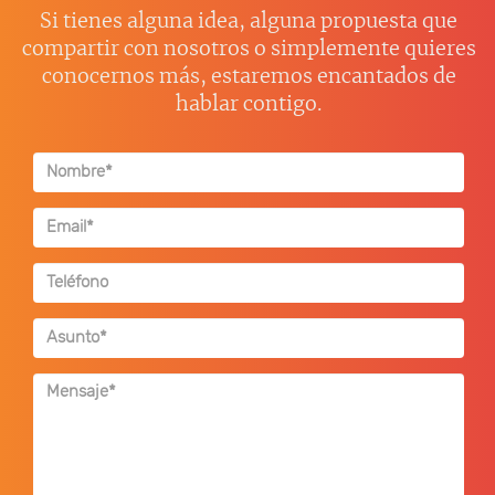
Si tienes alguna idea, alguna propuesta que
compartir con nosotros o simplemente quieres
conocernos más, estaremos encantados de
hablar contigo.